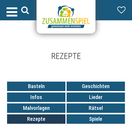
REZEPTE
Basteln
Geschichten
Infos
Lieder
Malvorlagen
Rätsel
Rezepte
Spiele